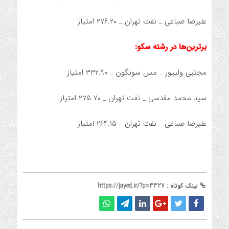
علیرضا صباغی _ نفت تهران _ ۲۷۶.۲۰ امتیاز
برترین‌ها در رشته سکو:
مجتبی ولیپور _ مس سونگون _ ۳۳۲.۹۰ امتیاز
سید محمد مقدسی _ نفت تهران _ ۲۷۵.۷۰ امتیاز
علیرضا صباغی _ نفت تهران _ ۲۶۴.۱۵ امتیاز
لینک کوتاه :
https://jayed.ir/?p=3327