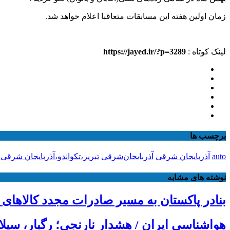
زمان اولین هفته این مسابقات متعاقبا اعلام خواهد شد.
لینک کوتاه :
https://jayed.ir/?p=3289
برچسب ها
auto
آذربایجان شرقی
آذربایجان‌شرقی
تبریز،تکواندو،آذربایجان شرقی
نوشته های مشابه
بنادر پاکستان به مسیر صادرات مجدد کالاهای 
هواشناسی ایران / هشدار نارنجی؛ رگبار، سیل