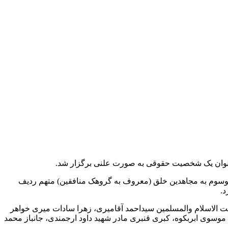
ماینده دادستان اتهامات ۴ نفر از متهمان پرونده یعنی تشکیلات موسوم به مجاهدین خلق (معروف به گروهک منافقین) متهم ردیف
د.
 الاسلام والمسلمین سیداحمد آقامیری، زهرا سادات میری خواهر
سوی ابربکوه، کبری قنبری مادر شهید داود ارجمندی، جانباز محمد