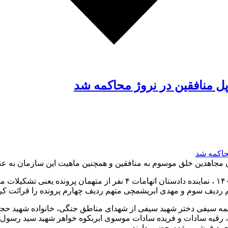
پل منافقین در نروژ محاکمه شد
به گزارش گروه اجتماعی جید، در اولین جلسه دادگاه در ۲۱ آذرماه ۱۴۰۲ ، ن
 ردیف سوم و مهدی ابریشمچی متهم ردیف چهارم پرونده را قرائت کر
مه سیفی دختر شهید سیفی از شهدای مناطق جنگی، خانواده شهید حجت
رقیه سادات و فریده سادات موسوی ابربکوه خواهر شهید سید رسول مو
حمد فرشی مقدم حضور دارند.