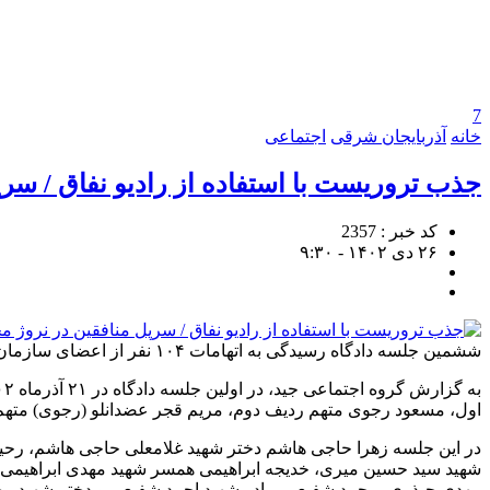
7
خانه
آذربایجان شرقی
اجتماعی
جذب تروریست با استفاده از رادیو نفاق / سر
کد خبر : 2357
۲۶ دی ۱۴۰۲ - ۹:۳۰
ششمین جلسه دادگاه رسیدگی به اتهامات ۱۰۴ نفر از اعضای سازمان مجاهدین خلق موسوم به منافقین و همچنین ماهیت این سازمان به عنوان یک شخصیت حقوقی به صورت علنی برگزار شد.
اول، مسعود رجوی متهم ردیف دوم، مریم قجر عضدانلو (رجوی) متهم
در این جلسه زهرا حاجی هاشم دختر شهید غلامعلی حاجی هاشم، رحی
شهید سید حسین میری، خدیجه ابراهیمی همسر شهید مهدی ابراهیمی، 
مهدی چیذری، محمد شفیعی برادر شهید احمد شفیعی و دختر شهید م