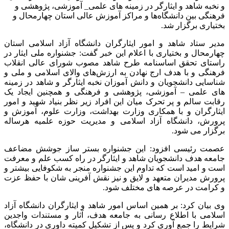
و نخبه شاهد و ایثارگر در زمینه های علمی_ آموزشی، پژوهشی و
فرهنگی بین دانشگاه‌ها و مراکز آموزش عالی استان چهارمحال و
بختیاری برگزار شد.
مدیر ستاد شاهد و امور ایثارگران دانشگاه آزاد اسلامی استان
چهارمحال و بختیاری با اعلام این خبر گفت: جشنواره ملی ایثار در
راستای تحقق اساسنامه طرح شاهد مصوب شورای عالی انقلاب
فرهنگی و با هدف ارج نهادن به ارزش‌های والای اسلامی و ملی و
شناسایی دانشجویان و دانش آموزان نخبه ایثارگر و شاهد در زمینه
های علمی – آموزشی، پژوهشی و فرهنگی و همچنین ایجاد یک
رقابت سالم و پر تحرک میان این افراد زیر نظر بنیاد شهید و امور
ایثارگران و با همکاری وزارت بهداشت، وزارت علوم، آموزش و
پرورش، دانشگاه آزاد اسلامی و مدیریت حوزه علمیه هرساله
برگزار می شود.
عصمت رئیسی افزود: این جشنواره بستر ساز جوشش مضاعف
جامعه هدف دانشجویان شاهد و ایثارگر در راه کسب علم و معرفت
است و امید است که تداوم این جشنواره منجر به شکوفایی بیشتر و
پرورش مدیران متعهد و لایق و نیز نقش آفرینی شان با حفظ عزت
و کرامت در عرصه های مختلف شود.
وی بیان کرد: بر همین اساس امور شاهد و ایثارگران دانشگاه آزاد
اسلامی با اطلاع رسانی به جامعه هدف، آثار و مستندات واجدین
شرایط را جمع آوری کرد و پس از تشکیل کمیته داوری در دانشگاه،