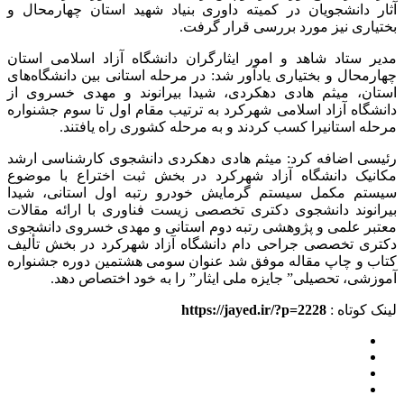
آثار دانشجویان در کمیته داوری بنیاد شهید استان چهارمحال و
بختیاری نیز مورد بررسی قرار گرفت.
مدیر ستاد شاهد و امور ایثارگران دانشگاه آزاد اسلامی استان
چهارمحال و بختیاری یادآور شد: در مرحله استانی بین دانشگاه‌های
استان، میثم هادی دهکردی، شیدا بیرانوند و مهدی خسروی از
دانشگاه آزاد اسلامی شهرکرد به ترتیب مقام اول تا سوم جشنواره
مرحله استانیرا کسب کردند و به مرحله کشوری راه یافتند.
رئیسی اضافه کرد: میثم هادی دهکردی دانشجوی کارشناسی ارشد
مکانیک دانشگاه آزاد شهرکرد در بخش ثبت اختراع با موضوع
سیستم مکمل سیستم گرمایش خودرو رتبه اول استانی، شیدا
بیرانوند دانشجوی دکتری تخصصی زیست فناوری با ارائه مقالات
معتبر علمی و پژوهشی رتبه دوم استانی و مهدی خسروی دانشجوی
دکتری تخصصی جراحی دام دانشگاه آزاد شهرکرد در بخش تألیف
کتاب و چاپ مقاله موفق شد عنوان سومی هشتمین دوره جشنواره
آموزشی، تحصیلی” جایزه ملی ایثار” را به خود اختصاص دهد.
لینک کوتاه :
https://jayed.ir/?p=2228