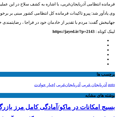
فرمانده انتظامی آذربایجان‌غربی، با اشاره به کشف سلاح در این عملیات گفت: یکی دیگر از اعضای این باند
وی یادآور شد: پیرو تاکیدات فرمانده کل انتظامی کشور مبنی بر برخور
جهانبخش گفت: مردم با تقدیر از خادمان خود در فراجا ، رضایتمندی خود
لینک کوتاه :
https://jayed.ir/?p=2143
برچسب ها
auto
آذربایجان غربی
آذربایجان‌غربی
اخبار حوادث
نوشته های مشابه
بسیج امکانات در ماکو/آمادگی کامل مرز بازرگ