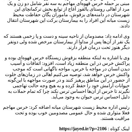
مبنی بر حمله خرس قهوه‌ای مهاجم به سه نفر شامل دو زن و یک
مرد از اهالی روستای یالقوز آغاج از توابع بخش ترکمانچای این
شهرستان در دامنه‌های بزقوش، ماموران یگان حفاظت محیط
زیست میانه این افراد را به بیمارستان برکت این شهرستان انتقال
دادند.
وی ادامه داد: مصدومان از ناحیه سینه و دست و پا زخمی هستند که
یک نفر از آن‌ها پس از مداوا از بیمارستان مرخص شده ولی دونفر
دیگر هنوز تحت درمان قرار دارند.
وی با اشاره به اینکه منطقه بزقوش زیستگاه خرس قهوه‌ای بوده و
پراکنش خرس در این منطقه زیاد است، افزود: اتفاقات و آسیب
دیدن انسان در مواجه با خرس، مواجه ناگهانی است که موجب
واکنش خرس خواهد شد، توصیه می‌کنیم اهالی در زمان‌های خلوت
از حضور در این مناطق پرهیز کنند و در صورت مواجهه با این‌گونه
حیوانات آرامش خود را حفظ کرده و به هیچ وجه حالت تهاجمی
نگیرند تا خرس از آن‌ها احساس ترس نکند چرا که تمام حملات به
دلیل احساس ترس حیوان به وجود می‌آید.
رئیس اداره محیط زیست شهرستان میانه اضافه کرد: خرس مهاجم
فعلا متواری شده و حال عمومی مصدومین خوب بوده و تحت
مراقبت هستند.
لینک کوتاه :
https://jayed.ir/?p=2106