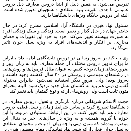
تدریس می‌شود. به همین دلیل از ابتدا دروس معارف ذیل دروس
عمومی با هدف تقویب بنیه اعتقادی دانشجویان تدوین شده است.
البته این دروس جایگاه ویژه‌ای دانشگاه‌ها دارند.
مسئول نهاد هبری در دانشگاه آزاد اسلامی مطرح کرد: در حال
حاضر جهان در حال گذار و تغییر است. زندگی و سبک زندگی افراد
به صورت پیوسته تغییر می‌کند. خود به خود این تغییرات و فضای
مجازی، بر افکار و اندیشه‌های افراد به ویژه نسل جوان تاثیر
می‌گذارد.
وی با تاکید بر به‌روز رسانی در دروس دانشگاهی ادامه داد: بنابراین
ما برای تدوین دروس مختلف از جمله معارف باید به زبان روز و
ضرورت‌های زمان توجه کنیم. به عنوان مثال فرمول‌ها و روش‌هایی
در رشته‌های مهندسی و پزشکی در ۲۰ سال گذشته وجود داشته و
به‌روز بوده؛ ولی امروز دیگر استفاده نمی‌شود. بنابراین محتوای
گفتمان دینی هم باید به گفتمان نسل جدید نزدیک شود. البته محتوای
متون ثابت است ولی روش‌های ارائه و نوع گفتمان باید تغییر کند.
حجت الاسلام شریفانی درباره بازنگری و تحول دروس معارف در
دانشگاه‌ها تصریح کرد: براساس شرایط زمان و نسل فعلی، دروس
معارف هم باید تغییر کنند. در این ارتباط؛ مسئولان مربوط با این
حوزه یا گروه، همیشه و به ویژه در سال‌های اخیر به دنبال این
موضوع بوده‌اند که متون دینی با چه زبان، ادبیات و محتوای اعتقادی
به نسل جوان فعلی ارائه شود. نهاد نمایندگی مقام معظم رهبری در