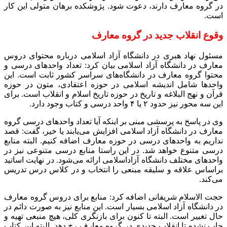
در گروه معارف دارند، دعوت شود. پژوشکده برهان متولی این کار
است.
وقوع انقلاب جدید در گروه معارف
مسئول نهاد هبری در دانشگاه آزاد اسلامی درباره محتوای دروس
معارف در دانشگاه آزاد اسلامی بیان کرد: تعداد واحدهای درسی و
محتوا گروه معارف در دانشگاه‌های سراسر کشور ثابت است. این
واحدها شامل اندیشه اسلامی در حوزه اعتقادی، متون در حوزه
قرآن و نهج البلاغه و تاریخ در حوزه تاریخ اسلام و انقلاب است. برای
این سه محور نیز حدود ۲ یا ۴ واحد درسی و کتاب‌ وجود دارد.
وی در پاسخ به پرسشی مبنی بر اینکه آیا تعداد واحدهای درسی گروه
معارف در دانشگاه آزاد اسلامی افزایش می‌یابند یا خیر، گفت: قصد
نداریم به واحدهای درسی در حوزه معارف اضافه کنیم. البته منابع
درسی متنوع خواهد شد. در این راستا منابع درسی متنوعی نیز در
واحدهای مختلف دانشگاه آزاداسلامی ارائه می‌شود. در نهایت اساتید
براساس علاقه و سلیقه مبنعی را انتخاب و در کلاس درس تدریس
می‌کند.
حجت الاسلام شریفانی اضافه کرد: منابع برای دروس گروه معارف
در دانشگاه آزاد اسلامی بسیار است. این منابع نیز به صورت دائم در
حال تغییر است. البته تا کنون برای بازنگری کلی، هیچ منبعی تهیه و
چاپ نشده تا انقلاب جدیدی در گروه معارف رخ دهد. البته این کتاب