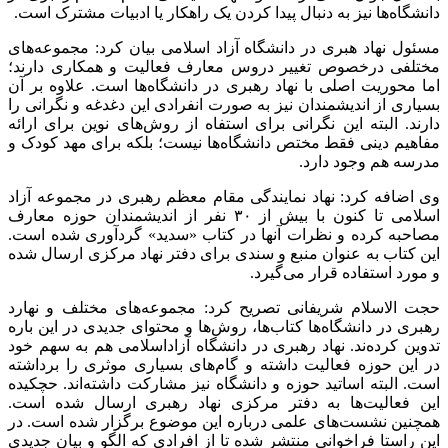
دانشگاه‌ها نیز به دنبال پیدا کردن یک راهکار یا ادبیات مشترک است.
مسئول نهاد هبری در دانشگاه آزاد اسلامی بیان کرد: مجموعه‌های
مختلفی درخصوص تغییر دروس معارف فعالیت و همکاری دارند؛
اما محوریت اصلی با نهاد رهبری در دانشگاه‌ها است. علاوه بر آن
بسیاری از اندیشمندان نیز به صورت انفرادی این دغدغه و نگرانی را
دارند. البته این نگرانی برای استفاه از روش‌های نوین برای ارائه
مفاهیم دینی فقط مختص دانشگاه‌ها نیست؛ بلکه برای مهد کودک و
مدرسه هم وجود دارد.
وی اضافه کرد: نهاد نمایندگی مقام معظم رهبری در مجموعه آزاد
اسلامی تا کنون با بیش از ۳۰ نفر از اندیشمندان حوزه معارف
مصاحبه کرده و نظرات آنها در کتاب «سدید» گردآوری شده است.
این کتاب به عنوان منبع و سندی برای دفتر نهاد مرکزی ارسال شده
و مورد استفاده قرار می‌گیرد.
حجت الاسلام شریفانی تصریح کرد: مجموعه‌های مختلف و نهارد
رهبری در دانشگاه‌ها کتاب‌ها، روش‌ها و محتوای جدیدی در این باره
تدوین کرده‌ند. نهاد رهبری در دانشگاه آزاداسلامی هم به سهم خود
در این حوزه فعالیت داشته و گام‌های بسیاری موثری را برداشته
است. البته اساتید حوزه و دانشگاه نیز مشارکت داشته‌اند. حچکیده
این فعالیت‌ها به دفتر مرکزی نهاد رهبری ارسال شده است.
همچنین نشست‌های علمی درباره این موضوع برگزار شده است. در
این راستا فراخوانی منتشر شده تا از افرادی که الگو و بیان جدیدی