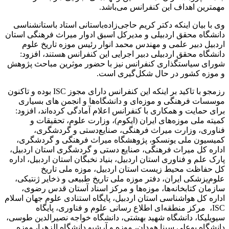
مهمترین اهداف این کنفرانس می‌باشد.
وی با بیان اینکه دکتر کریم حاجی‌زاده‌باستانی استاد باستانشناسی
دانشگاه محقق اردبیلی و مدیرکل اسبق ادوار میراث فرهنگی استان
اردبیل دبیر علمی و مهندس محمد انوار رئیس موزه تاریخ علوم
دانشگاه محقق اردبیلی دبیر اجرایی این کنفرانس هستند، افزود:
شورای سیاستگذاری کنفرانس نیز با حضور موثرین مباحث پژوهش
و موزه کشور در حال شکل‌گیری است.
رزمجو با تاکید بر اینکه این کنفرانس دارای مجوز ISC بوده و تاکنون
موسسات فرهنگی و موزه‌ای و دانشگاه‌ها و انجمن های بسیاری
برای حمایت و همکاری با کنفرانس اعلام آمادگی کرده‌اند، افزود:
کمیته ملی موزه‌های ایران (ایکوم)، وزارت علوم، تحقیقات و
فناوری، وزارت میراث فرهنگی، صنایع‌دستی و گردشگری،
کمیسیون ملی یونسکو، پژوهشگاه میراث فرهنگی و گردشگری،
اداره کل میراث فرهنگی، صنایع دستی و گردشگری استان اردبیل،
پارک علم و فناوری استان اردبیل، بنیاد نخبگان استان اردبیل، اداره
کل حفاظت محیط زیست استان اردبیل، موزه ملی تاریخ
علوم‌پزشکی ایران، دفتر موزه ملی تاریخ طبیعی و ذخایر ژنتیکی،
سازمان کتابخانه‌ها، موزه‌ها و مرکز اسناد آستان قدس رضوی،
اداره کل هواشناسی استان اردبیل، پایگاه استنادی علوم جهان اسلام
ISC، مرکز منطقه‌ای اطلاع رسانی علوم و فناوری، پایگاه
سیویلیکا، دانشگاه شهید بهشتی، دانشگاه خواجه نصیرالدین طوسی،
دانشگاه بوعلی سینا همدان، موزه و آرشیو دانشگاه الزهرا، موزه