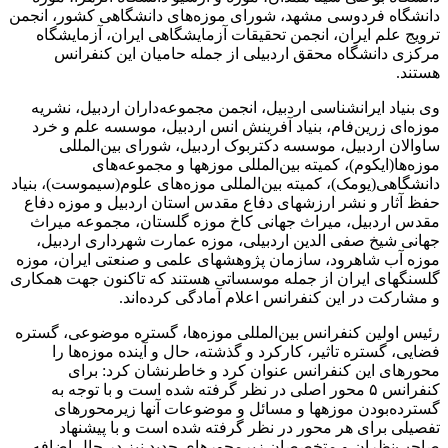
دانشگاه فردوسی مشهد، شورای موزه‌های دانشگاهی کشور، انجمن
ترویج علم ایران، انجمن تحقیقات آزمایشگاهی ایران، آزمایشگاه
مرکزی دانشگاه محقق اردبیلی از جمله حامیان این کنفرانس
هستند.
وی بنیاد ایرانشناسی اردبیل، انجمن مجموعه‌داران اردبیل، نشریه
موزه‌ای زرین‌فام، بنیاد آفرینش انس اردبیل، موسسه علم و خرد
ساوالان اردبیل، موسسه دکتربوک اردبیل، شورای بین‌المللی
موزه‌ها(ایکوم)، کمیته بین‌المللی موزه­ها و مجموعه‌های
دانشگاهی(یومک)، کمیته بین‌المللی موزه‌های علوم(سیموست)، بنیاد
حفظ آثار و نشر ارزش­های دفاع مقدس استان اردبیل و موزه دفاع
مقدس اردبیل، میراث جهانی کاخ موزه گلستان، مجموعه میراث
جهانی شیخ صفی الدین اردبیلی، موزه عمارت شهرداری اردبیل،
موزه آب شاهرود، سازمان پژوهش­های علمی و صنعتی ایران، موزه
گلسنگ­های ایران از جمله موسساتی هستند که تاکنون جهت همکاری
و مشارکت در این کنفرانس اعلام آمادگی کرده‌اند.
رئیس اولین کنفرانس بین‌المللی موزه‌ها، گستره موضوعی، گستره
فضایی، گستره تاثیر، کارکرد و گذشته، حال و آینده موزه‌ها را
محورهای این کنفرانس عنوان کرد و خاطرنشان کرد: برای
کنفرانس ۵ محور اصلی در نظر گرفته شده است و با توجه به
گسترده‌بودن موزه­ها و مسائل و موضوعات آنها زیرمحورهای
تفصیلی برای هر محور در نظر گرفته شده است و با پیشنهاد
صاحب‌نظران و متخصصان زیرمحورهای جدید نیز در حال اضافه