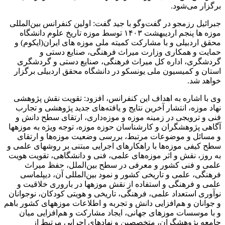
برگزار می‌شود.
جبرائیل رزمجو در گفت‌وگو با جید گفت: اولین کنفرانس بین‌المللی
موزه ­ها پنجم اردیبهشت ۱۴۰۳ توسط موزه تاریخ علوم دانشگاه
محقق اردبیلی و با مشارکت کمیته ملی موزه های ایران(ایکوم) و
حمایت و همکاری وزارت میراث فرهنگی، صنایع دستی و
گردشگری، اداره کل میراث فرهنگی، صنایع دستی و گردشگری
استان و کمیسیون ملی یونسکو در دانشگاه محقق اردبیلی برگزار
خواهد شد.
وی با اشاره به اهداف این کنفرانس، افزود: تقویت نقش پژوهشی
نهاد موزه، انتشار آخرین نتایج و یافته‌­های جدید پژوهشی و تجارب
فنی و ترویجی در زمینه موزه و موزه‌داری، ارتقای سطح دانش و
آگاهی پژوهشگران و کارشناسان حوزه موزه، توجه ویژه به موزه­ها
و مسائل و موضوعات مرتبط، بررسی وضعیت موزه­‌ها و ارتقای
سطح کیفی موزه­‌ها با راهکارهای اجرایی مبتنی بر روش­های علمی و
به روز، نقش و اثر موزه‌­های علمی، فنی و دانشگاهی، تقویت هویت
علمی و فنی کشور و معرفی در سطح بین‌الملل، حفظ میراث
فرهنگی، علمی و تاریخی کشور و نمود بین‌المللی آن، دیپلماسی
علمی و فرهنگی و استفاده از نقش موزه­ها در باروری خلاقیت و
نوآوری استعداد علمی، فرهنگی، تاریخی و هویتی کودکان، نوجوانان
و جوانان و هم‌افزایی دانش و تجربه و اطلاعات موزه­های کشور باهم
و با موسسات موزه­ای جهانی، ایجاد مشارکت و هم‌افزایی میان
جامعه پژوهشگران، متخصصین و نهادهای اجرایی مرتبط از