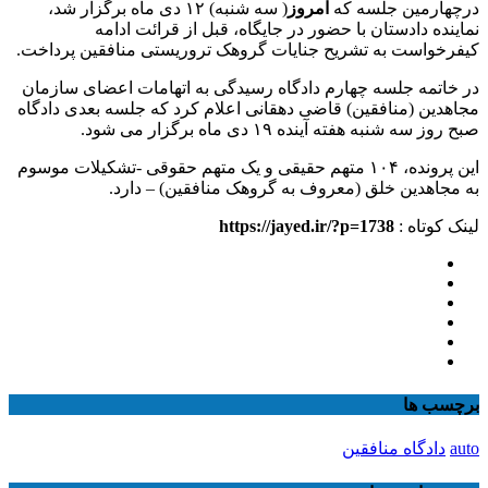
درچهارمین جلسه که
امروز
( سه شنبه) ۱۲ دی ماه برگزار شد،
نماینده دادستان با حضور در جایگاه، قبل از قرائت ادامه
کیفرخواست به تشریح جنایات گروهک تروریستی منافقین پرداخت.
در خاتمه جلسه چهارم دادگاه رسیدگی به اتهامات اعضای سازمان
مجاهدین (منافقین) قاضی دهقانی اعلام کرد که جلسه بعدی دادگاه
صبح روز سه شنبه هفته آینده ۱۹ دی ماه برگزار می شود.
این پرونده، ۱۰۴ متهم حقیقی و یک متهم حقوقی -تشکیلات موسوم
به مجاهدین خلق (معروف به گروهک منافقین) – دارد.
لینک کوتاه :
https://jayed.ir/?p=1738
برچسب ها
auto
دادگاه منافقین