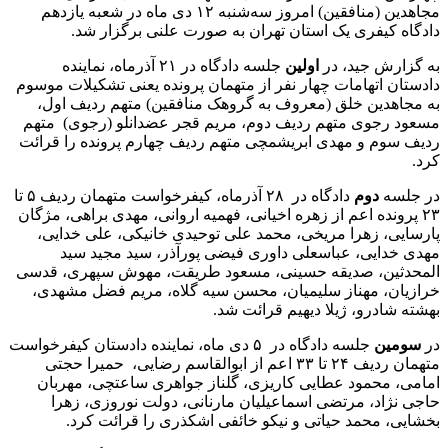
مجاهدین (منافقین) امروز سه‌شنبه ۱۲ دی ماه در شعبه یازدهم
دادگاه کیفری یک استان تهران به صورت علنی برگزار شد.
به گزارش جید، در
اولین
جلسه دادگاه در ۲۱ آذرماه، نماینده
دادستان اتهامات چهار نفر از متهمان پرونده یعنی تشکیلات موسوم
به مجاهدین خلق (معروف به گروهک منافقین) متهم ردیف اول،
مسعود رجوی متهم ردیف دوم، مریم قجر عضدانلو (رجوی) متهم
ردیف سوم و مهدی ابریشمچی متهم ردیف چهارم پرونده را قرائت
کرد.
در جلسه
دوم
دادگاه در ۲۸ آذرماه، کیفرخواست متهمان ردیف ۵ تا
۲۳ پرونده اعم از زهره اخیانی، فهمیه اروانی، مهدی براهی، مژگان
پارسایی، زهرا مریخی، محمد علی توحیدی خانیکی، علی خدایی،
مهدی خدایی، عباسعلی داوری فیضی پورآذر، سید مجید سید
المحدثین، صدیقه حسینی، مسعود طریقت، مهوش سپهری، قدسی
خرازیان، مهناز سلیمیان، محسن سیه گلاه، مریم فضل مشهدی،
بهشته شادرو، ژیلا دیهیم قرائت شد.
در
سومین
جلسه دادگاه در ۵ دی ماه، نماینده دادستان کیفرخواست
متهمان ردیف ۲۴ تا ۳۳ اعم از ابوالقاسم رضایی، حمیرا حجتی
امامی، محمود عطایی کاریزی، گلناز جواهری ساعتچی، مهربان
حاجی نژاد، مرتضی اسماعیلیان مارنانی، دولت نوروزی، زهرا
بخشایی، محمد حیاتی و نیکو خائفی اشکذری را قرائت کرد.