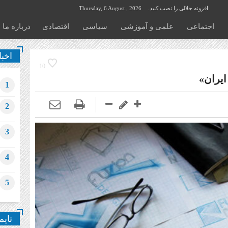
افزونه جلالی را نصب کنید.
Thursday, 6 August , 2026
اجتماعی
علمی و آموزشی
سیاسی
اقتصادی
درباره ما
اخبا
10
یران»
1
2
3
4
5
تایم