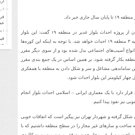
ار
6 روز قبل
فرو
عمل
1 هفته قبل
تورج فرهادی در حاشیه بازدید خبرنگاران از پروژه احداث بلوار غدیر در منطقه ۱۹ گفت: این بلوار
قیم
حدفاصل زمین‌های مدرسه مروی و کوره پزخانه‌ها در ناحیه ۳ منطقه ۱۹ احداث خواهد شد. با توجه به اینکه این کوره‌ها
چهارشن
انواع آسیب‌های اجتماعی بدل شده بود و از سوی دیگر مقرر
1 هفته قبل
نطقه بکار گرفته شود. بر همین اساس در یک جمع بندی مقرر
قیم
سه‌شنب
نین ساماندهی مشاغل و سر و شکل دادن به منطقه با همفکری
1 هفته قبل
چهار کیلومتر این بلوار احداث شود.
خری
زائ
قرار دارد با یک معماری ایرانی – اسلامی احداث بلوار انجام
1 هفته قبل
بی نیز نفوذ پیدا کنیم.
قیم
دوشنبه
ن شکل گرفته و شهردار تهران نیز پیگیر است که اتفاقات خوبی
1 هفته قبل
قیم
 گذشته ساخت و سازهای غیر مجاز را در سطح منطقه داشتیم که با
۴ مرداد ۱۴۰۵
 ساخت و ساز غیر مجاز جدید متوقف و به سمت بهبود کالبدی