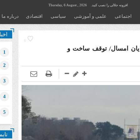
افزونه جلالی را نصب کنید.
Thursday, 6 August , 2026
اجتماعی
علمی و آموزشی
سیاسی
اقتصادی
درباره ما
اخبا
6
پایان امسال/ توقف ساخت و
1
2
3
4
5
تایم