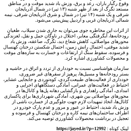
وقوع رگبار باران، رعد و برق، وزش باد شدید موقت و در مناطق
مستعد تگرگ از بعد از ظهر شنبه (۱۳ تیر) در شمال آذربایجان
شرقی و یک شنبه (۱۴ تیر) در شمال و شرق آذربایجان شرقی، نیمه
شمالی آذربایجان غربی و اردبیل پیش‌بینی می‌شود.
از اثرات این مخاطره جوی می‌توان به جاری شدن سیلاب، طغیان
رودخانه‌ها، آبگرفتگی معابر، اختلال در ناوگان حمل و نقل، لغزندگی
محورهای مواصلاتی، کاهش شعاع دید، تگرگ، صاعقه، وزش باد
شدید موقتی، احتمال رانش زمین، احتمال شکستن درختان کهنسال
و فرسوده، سقوط سنگ از ارتفاعات و خسارت به سازه‌های موقت
و محصولات کشاورزی اشاره کرد.
سازمان هواشناسی نسبت به خودداری از تردد و اتراق در حاشیه و
بستر رودخانه‌ها و مسیل‌ها، پرهیز از سفرهای غیر ضروری،
خودداری از فعالیت‌های طبیعت‌گردی، کوه‌نوردی و جابجایی عشایر،
احتیاط در فعالیت‌های عمرانی، آمادگی دستگاههای اجرایی و
امدادی، آمادگی راهداری و بازگشایی دهانه پل‌ها و کانال‌ها در
محورهای مواصلاتی بین شهری، آمادگی شهرداری‌ها برای پاکسازی
کانال‌ها، اتخاذ تمهیدات لازم جهت جلوگیری از خسارت ناشی از
وزش باد شدید، احتیاط در عبور و مرور و عدم پارک خودرو در
اطراف ساختمان‌های نیمه کاره و درختان کهنسال و فرسوده و
تعجیل در برداشت محصولات کشاورزی توصیه می‌کند.
لینک کوتاه :
https://jayed.ir/?p=12992