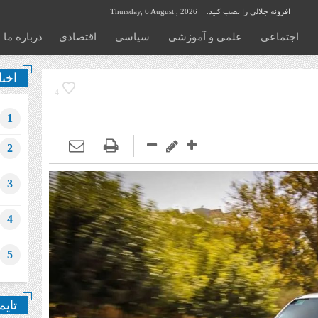
افزونه جلالی را نصب کنید.
Thursday, 6 August , 2026
اجتماعی
علمی و آموزشی
سیاسی
اقتصادی
درباره ما
اخبا
4
1
2
3
4
5
تایم