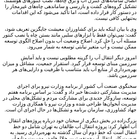
اتصال سامانه‌های کنترل آب و برق چاه‌ها، نصب کنتورهای هوشمند،
تشکیل گروه‌های گشت و بازرسی و ساماندهی چاه‌های غیرمجاز را
در دستور کار قرار داده است، اما تأکید می‌شود که این اقدامات
به‌تنهایی کافی نیست.
وی با بیان اینکه باید برای کشاورزان معیشت جایگزین تعریف شود،
گفت: نمی‌توان فقط با ابزارهای سلبی مانند بستن چاه یا نصب کنتور
مسئله آب را حل کرد. اصلاح وضعیت آب بدون اصلاح الگوی توسعه
ممکن نیست و آب متغیر نیابتی توسعه به شمار می‌رود.
امروز دیگر انتقال آب را گزینه مطلوبی نیست و باید آمایش
سرزمین مبنای توسعه قرار گیرد. استقرار جمعیت، مشاغل و میزان
بهره‌برداری از منابع آب باید متناسب با ظرفیت و دارایی‌های هر
سرزمین باشد.
سخنگوی صنعت آب کشور از برنامه وزارت نیرو برای اجرای
مدیریت مشارکتی دشت‌ها خبر داد و گفت: بر اساس برنامه هفتم
توسعه، سازوکار جدیدی برای مشارکت مردم و تشکل‌های محلی در
مدیریت آبخوان‌ها طراحی شده و وزارت نیرو با همکاری وزارت
جهاد کشاورزی، سازمان برنامه و تشکل‌ها در حال اجرای آن است.
بزرگ‌زاده در بخش دیگری از سخنان خود درباره پروژه‌های انتقال
آب اظهار کرد: پروژه انتقال آب طالقان به تهران شامل دو خط
انتقال است که خط دوم آن سال گذشته به بهره‌برداری رسید. به
صورت کلی انتقال آب «منفورترین حلال‌ها» در مدیریت منابع آبی