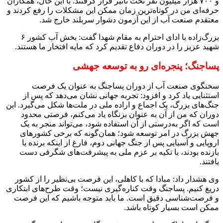
و ۷۰۰ هزار میلیون نفر تحت تأثیر قرار گرفتند. با این حال، همکاران
حرفه‌ای من در کوتاه‌ترین زمان ممکن این مشکلات را رفع کردند و
معتقدم صنعت آب از این آزمون دشوار سربلند خارج شد.
بزرگ‌زاده با ادای احترام به مقام شهدا گفت: بخش آب کشور ۶
شهید عزیز را در دوران دفاع تقدیم کرد که مایه افتخار ما هستند.
پساجنگ؛ پنجره‌ای رو به توسعه جهشی
سخنگوی صنعت آب از دوران پساجنگ به عنوان یک فرصت
استثنایی یاد کرد و افزود: تجربه جهانی نشان می‌دهد که پس از
جنگ‌های بزرگ، یک اجماع و اراده ملی در ملت‌ها شکل می‌گیرد. این
دوران که من از آن به عنوان بزنگاه یاد می‌کنم، فرصتی محدود
است که اگر به‌درستی از آن استفاده شود، می‌تواند منجر به یک
جهش بزرگ در امر توسعه شود؛ همان‌گونه که برخی کشورهای
اروپایی و آسیایی پس از جنگ جهانی دوم، فارغ از اینکه برنده یا
بازنده بودند، با تکیه بر عزم ملی به پیشرفت‌های شگرفی دست
یافتند.
وی هشدار داد: مبادا که با کاهلی، این فرصت بی‌نظیر را از کشور
دریغ کنیم. پساجنگ وقت کناره‌گیری نیست؛ وقت طرح‌های ابتکاری
و فرصت‌شناسی دقیق است. ما باید متوجه باشیم که این فرصت
ممکن است بسیار کوتاه باشد.