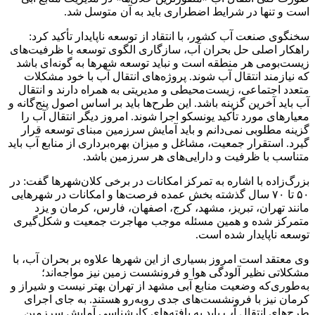
است و تنها در شرایط اضطراری باید به آن متوسل شد.
سخنگوی صنعت آب کشور، با انتقاد از توسعه ناپایدار تأکید کرد:
راهکار اصلی حل بحران آب، سازگاری الگوی توسعه با ظرفیت‌های
زیست‌بومی هر منطقه است و نباید توسعه شهرها به گونه‌ای باشد
که نیازمند انتقال آب شوند. پروژه‌های انتقال آب با خود مشکلات
متعدد اجتماعی، زیست‌محیطی و مدیریتی به همراه دارند و انتقال
آب باید آخرین گزینه باشد. این طرح‌ها باید بر اساس اصول پنج‌گانه و
معیارهای مورد تأکید یونسکو اجرا شوند. امروز دیگر انتقال آب را
گزینه مطلوبی نمی‌دانم و باید آمایش سرزمین مبنای توسعه قرار
گیرد. استقرار جمعیت، مشاغل و میزان بهره‌برداری از منابع آب باید
متناسب با ظرفیت و دارایی‌های هر سرزمین باشد.
بزرگ‌زاده با اشاره به تمرکز امکانات در برخی کلان‌شهرها گفت: در
۵۰ تا ۷۰ سال گذشته بخش عمده فرصت‌ها و امکانات در شهرهایی
مانند تهران، تبریز، مشهد، کرج، اصفهان، فارس، کرمان و یزد
متمرکز شده و همین مسئله موجب مهاجرت جمعیت و شکل‌گیری
توسعه ناپایدار شده است.
وی معتقد است امروز بسیاری از این شهرها علاوه بر بحران آب، با
مشکلاتی نظیر آلودگی هوا و فرونشست زمین نیز مواجه‌اند؛
به‌طوری‌که وضعیت منابع آبی مشهد از تهران بهتر نیست و شیراز و
کرمان نیز با فرونشست‌های جدی روبه‌رو هستند. به جای اجرای
طرح‌های انتقال آب باید به یافته‌های کارشناسی آمایش سرزمین