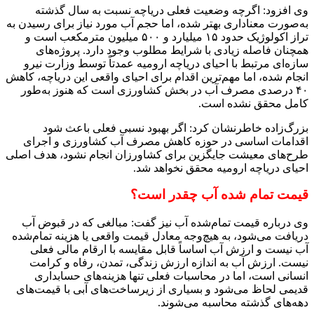
وی افزود: اگرچه وضعیت فعلی دریاچه نسبت به سال گذشته
به‌صورت معناداری بهتر شده، اما حجم آب مورد نیاز برای رسیدن به
تراز اکولوژیک حدود ۱۵ میلیارد و ۵۰۰ میلیون مترمکعب است و
همچنان فاصله زیادی با شرایط مطلوب وجود دارد. پروژه‌های
سازه‌ای مرتبط با احیای دریاچه ارومیه عمدتاً توسط وزارت نیرو
انجام شده، اما مهم‌ترین اقدام برای احیای واقعی این دریاچه، کاهش
۴۰ درصدی مصرف آب در بخش کشاورزی است که هنوز به‌طور
کامل محقق نشده است.
بزرگ‌زاده خاطرنشان کرد: اگر بهبود نسبی فعلی باعث شود
اقدامات اساسی در حوزه کاهش مصرف آب کشاورزی و اجرای
طرح‌های معیشت جایگزین برای کشاورزان انجام نشود، هدف اصلی
احیای دریاچه ارومیه محقق نخواهد شد.
قیمت تمام شده آب چقدر است؟
وی درباره قیمت تمام‌شده آب نیز گفت: مبالغی که در قبوض آب
دریافت می‌شود، به هیچ‌وجه معادل قیمت واقعی یا هزینه تمام‌شده
آب نیست و ارزش آب اساساً قابل مقایسه با ارقام مالی فعلی
نیست. ارزش آب به اندازه ارزش زندگی، تمدن، رفاه و کرامت
انسانی است، اما در محاسبات فعلی تنها هزینه‌های حسابداری
قدیمی لحاظ می‌شود و بسیاری از زیرساخت‌های آبی با قیمت‌های
دهه‌های گذشته محاسبه می‌شوند.