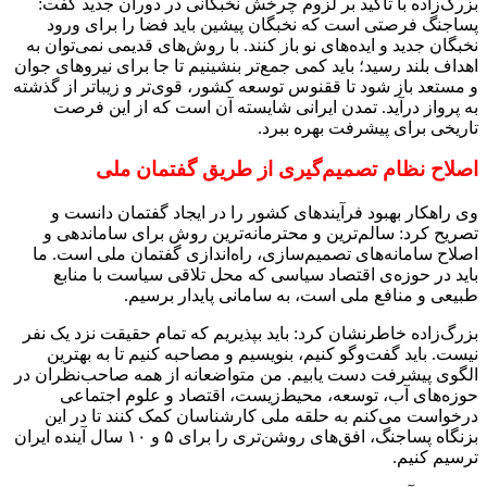
بزرگ‌زاده با تاکید بر لزوم چرخش نخبگانی در دوران جدید گفت:
پساجنگ فرصتی است که نخبگان پیشین باید فضا را برای ورود
نخبگان جدید و ایده‌های نو باز کنند. با روش‌های قدیمی نمی‌توان به
اهداف بلند رسید؛ باید کمی جمع‌تر بنشینیم تا جا برای نیروهای جوان
و مستعد باز شود تا ققنوس توسعه کشور، قوی‌تر و زیباتر از گذشته
به پرواز درآید. تمدن ایرانی شایسته آن است که از این فرصت
تاریخی برای پیشرفت بهره ببرد.
اصلاح نظام تصمیم‌گیری از طریق گفتمان ملی
وی راهکار بهبود فرآیندهای کشور را در ایجاد گفتمان دانست و
تصریح کرد: سالم‌ترین و محترمانه‌ترین روش برای ساماندهی و
اصلاح سامانه‌های تصمیم‌سازی، راه‌اندازی گفتمان ملی است. ما
باید در حوزه‌ی اقتصاد سیاسی که محل تلاقی سیاست با منابع
طبیعی و منافع ملی است، به سامانی پایدار برسیم.
بزرگ‌زاده خاطرنشان کرد: باید بپذیریم که تمام حقیقت نزد یک نفر
نیست. باید گفت‌وگو کنیم، بنویسیم و مصاحبه کنیم تا به بهترین
الگوی پیشرفت دست یابیم. من متواضعانه از همه صاحب‌نظران در
حوزه‌های آب، توسعه، محیط‌زیست، اقتصاد و علوم اجتماعی
درخواست می‌کنم به حلقه ملی کارشناسان کمک کنند تا در این
بزنگاه پساجنگ، افق‌های روشن‌تری را برای ۵ و ۱۰ سال آینده ایران
ترسیم کنیم.