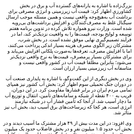
بزرگ‌زاده با اشاره به یارانه‌های گسترده آب و برق در بخش
کشاورزی اظهار کرد: قیمت آب زیرزمینی و انرژی مصرفی برای
برداشت آب به‌هیچ‌وجه واقعی نیست و همین مسئله موجب ارسال
سیگنال غلط به مصرف‌کنندگان و افزایش برداشت‌های بی‌رویه
شده است. وزارت نیرو همواره تلاش کرده در تدوین برنامه هفتم
توسعه و لوایح بودجه، قیمت‌ها را به واقعیت نزدیک‌تر کند، اما در
فرآیند تصمیم‌گیری نهایی موفق نشده است. در بخش شرب،
مشترکان زیر الگوی مصرف هزینه بسیار اندکی پرداخت می‌کنند،
اما با افزایش مصرف، تعرفه‌ها به‌صورت پلکانی افزایش می‌یابد و
برای مشترکان بسیار پرمصرف، قیمت‌ها به نرخ واقعی نزدیک‌تر
می‌شود؛ بنابراین مطلقا قیمت آب در کشور واقعی نیست و
متاسفانه آب زیرزمینی بسیار ارزان است.
وی در بخش دیگری از این گفت‌وگو، با اشاره به پایداری صنعت آب
در دوران جنگ تحمیلی سوم اظهار کرد: بخش آب کشور نیز همپای
تمامی مردم ایران در برابر فشارها مقاومت کرد. در این دوران،
قریب به ۴۰۰ نقطه از شبکه و سامانه‌های تأمین، انتقال و توزیع آب
ما دچار آسیب شد. از آنجا که تأمین فشار آب در شبکه نیازمند
انرژی است، هر کجا که زیرساخت‌های برق آسیب دید، بخش آب نیز
متأثر شد.
وی افزود: در این مدت بیش از ۴۹ هزار مشترک ما آسیب دیدند و در
بخش آب حدود ۱.۵ میلیون نفر و در بخش فاضلاب حدود یک میلیون