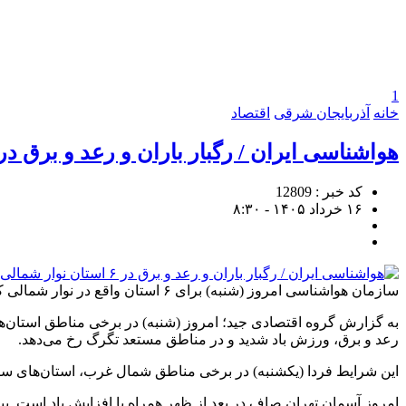
1
خانه
آذربایجان شرقی
اقتصاد
هواشناسی ایران / رگبار باران و رعد و برق در ۶ استان نوار شمالی کشو
کد خبر : 12809
۱۶ خرداد ۱۴۰۵ - ۸:۳۰
سازمان هواشناسی امروز (شنبه) برای ۶ استان واقع در نوار شمالی کشور، همچنین ارتفاعات البرز مرکزی، رگبار باران و رعد و برق پیش بینی کرد.
به گزارش گروه اقتصادی جید؛ امروز (شنبه) در برخی مناطق استان‌های
رعد و برق، ورزش باد شدید و در مناطق مستعد تگرگ رخ می‌دهد.
این شرایط فردا (یکشنبه) در برخی مناطق شمال غرب، استان‌های ساحل
امروز آسمان تهران صاف در بعد از ظهر همراه با افزایش باد است. بیشینه دمای امروز پایتخت به ۳۲ و کمینه دمای آن