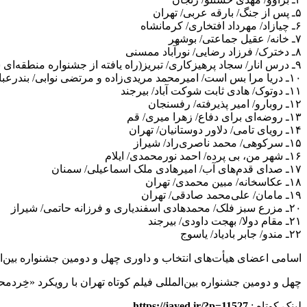
۵ـ پس از جنگ/ بارقه عربی/ تهران
۶ـ چیازاد/ مهرداد افتخاری/ کرمانشاه
۷ـ خانه/ عقیل جماعتی/ بوشهر
۸ـ دخترک/ فرزاد رضایی/ نورآباد ممسنی
۹ـ درس انار/ سجاد پرهیزکاری/ تبریز(راه یافته از جشنواره منطقه‌ای سینمای جوان تبریز ـ سهند)
۱۰ـ دریا مرا بس است/ امیرمحمد مریدی‌زاده و مرتضی نوابی/ بندرعباس
۱۱ـ دوتوک/ هادی ثابت شوکت آباد/ بیرجند
۱۲ـ روبارو/ امیر پذیرفته/ رفسنجان
۱۳ـ روضه‌ای برای دفاع/ زهرا میری/ قم
۱۴ـ رویای تامی/ دلاور دوستانیان/ تهران
۱۵ـ سرکوهی/ محمد ناصری‌راد/ شیراز
۱۶ـ شهر من، بی پرده/ احمد نورمحمدی/ ایلام
۱۷ـ صدای قدم‌های آب/ امیرهادی ملک اسماعیلی/ سمنان
۱۸ـ عکاسخانه/ مبین محمدی/ تهران
۱۹ـ مامان/ علی‌محمد صادقی/ تهران
۲۰ـ مزرع سبز فلک/ محمدهادی اسفندیاری و فرزانه حاتمی/ شیراز
۲۱ـ مقام دولا/ بهجت داودی/ بیرجند
۲۲ـ مندو/ جابر بادیاد/ یاسوج
اسامی اعضای هیأت‌های انتخاب و داوری چهل و دومین جشنواره بین‌ال
چهل ‌و ‌دومین جشنواره بین‌المللی فیلم کوتاه تهران با رویکرد «خِردمحوری و اندیشه‌ورزی» و به دبیری بهروز شعیبی
لینک کوتاه :
https://jayed.ir/?p=11527