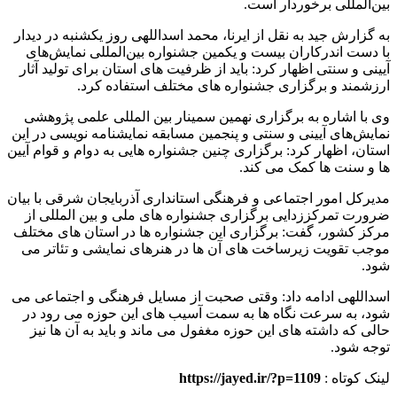
بین‌المللی برخوردار است.
به گزارش جید به نقل از ایرنا، محمد اسداللهی روز یکشنبه در دیدار
با دست اندرکاران بیست‌ و یکمین جشنواره بین‌المللی نمایش‌های
آیینی و سنتی اظهار کرد: باید از ظرفیت های استان برای تولید آثار
ارزشمند و برگزاری جشنواره های مختلف استفاده کرد.
وی با اشاره به برگزاری نهمین سمینار بین المللی علمی پژوهشی
نمایش‌های آیینی و سنتی و پنجمین مسابقه نمایشنامه‌ نویسی در این
استان، اظهار کرد: برگزاری چنین جشنواره هایی به دوام و قوام آیین
ها و سنت ها کمک می کند.
مدیرکل امور اجتماعی و فرهنگی استانداری آذربایجان شرقی با بیان
ضرورت تمرکززدایی برگزاری جشنواره های ملی و بین المللی از
مرکز کشور، گفت: برگزاری این جشنواره ها در استان های مختلف
موجب تقویت زیرساخت های آن ها در هنرهای نمایشی و تئاتر می
شود.
اسداللهی ادامه داد: وقتی صحبت از مسایل فرهنگی و اجتماعی می
شود، به سرعت نگاه ها به سمت آسیب های این حوزه می رود در
حالی که داشته های این حوزه مغفول می ماند و باید به آن ها نیز
توجه شود.
لینک کوتاه :
https://jayed.ir/?p=1109