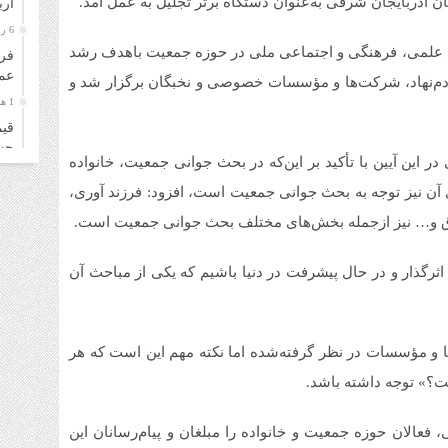
 آذربایجان شرقی به‌عنوان دستگاه برتر تجلیل به عمل آمد.
ار
6 روز قبل
اد علمی، فرهنگی و اجتماعی ملی در حوزه جمعیت باهدف رشد
فرو
عمل
ردم‌نهاد، شرکت‌ها و مؤسسات خصوصی و نخبگان برگزار شد و
1 هفته قبل
قیم
چهارشن
در این آیین با تأکید بر این‌که در بحث جوانی جمعیت، خانواده
1 هفته قبل
ی آن نیز توجه به بحث جوانی جمعیت است، افزود: فرزند آوری،
قیم
سه‌شنب
اق و… نیز ازجمله بخش‌های مختلف بحث جوانی جمعیت است.
1 هفته قبل
اثرگذار و در حال پیشرفت در دنیا باشیم که یکی از مباحث آن
خری
زائ
1 هفته قبل
قیم
ا و مؤسسات در نظر گرفته‌شده اما نکته مهم این است که هر
دوشنبه
ت؟» توجه داشته باشد.
1 هفته قبل
قیم
، فعالان حوزه جمعیت و خانواده را مبلغان و پیام‌رسانان این
۴ مرداد ۱۴۰۵