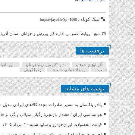
لینک کوتاه :
https://jayed.ir/?p=1068
منبع : روابط عمومی اداره کل ورزش و جوانان استان آذرب
برچسب ها
آذربایجان شرقی
اداره کل ورزش و جوانان
امور بانو
جمعیت
رویداد جوانی جمعیت
زهرا کوهی
نوشته های مشابه
بنادر پاکستان به مسیر صادرات مجدد کالاهای ایرانی تبدیل 
هواشناسی ایران / هشدار نارنجی؛ رگبار، سیلاب و گرد و خ
قیمت محصولات ایران‌خودرو و سایپا شنبه ۱۰ مرداد ۱۴۰۵
اجرای طرح اعزام اتوبوس یکسره زائران اربعین حسینی د