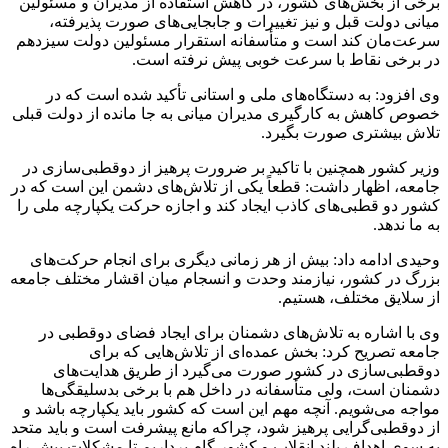
برخی از بخش‌های کشور، در کاهش استفاده از مدیران و مسئولین
میانی دولت قبل و نیز تغییرات و جابجایی‌های صورت پذیرفته،
سرعت‌مان کند است و متأسفانه استقرار مسئولین دولت سیزدهم
در برخی نقاط با سرعت خوبی پیش نرفته است.
وی افزود: به دستگاه‌های ملی و استانی تأکید شده است که در
خصوص کاهش به کارگیری مدیران میانی به جا مانده از دولت قبلی
تلاش بیشتری صورت بگیرد.
وزیر کشور همچنین با تاکید بر ضرورت پرهیز از دوقطبی‌سازی در
جامعه، اظهار داشت: قطعاً یکی از تلاش‌های دشمن این است که در
کشور دو قطبی‌های کاذب ایجاد کند و اجازه حرکت یکپارچه ملی را
به ما ندهد.
وحیدی ادامه داد: بیش از هر زمانی دیگری برای انجام حرکت‌های
بزرگ در کشور، نیازمند وحدت و انسجام میان اقشار مختلف جامعه
از سلایق مختلف، هستیم.
وی با اشاره به تلاش‌های دشمنان برای ایجاد فضای دوقطبی در
جامعه تصریح کرد: بخش عمده‌ای از تلاش‌هایی که برای
دوقطبی‌سازی در کشور صورت می‌گیرد از طریق هدایت‌های
دشمنان است، ولی متأسفانه در داخل هم با برخی بدسلیقگی‌ها
مواجه می‌شویم. آنچه مهم این است که کشور باید یکپارچه باشد و
از دوقطبی‌گرایی پرهیز شود، چراکه مانع پیشرفت است و باید متحد
به سوی اهداف بلند انقلاب و کشور گام برداریم تا مشکلات پیش راه