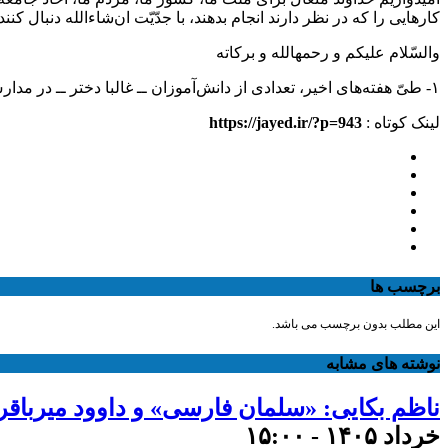
کارهایی را که در نظر دارند انجام بدهند، با جدّیّت ان‌شاءالله دنبال کنن
والسّلام علیکم و رحمهالله و برکاته
۱- طیّ هفته‌های اخیر، تعدادی از دانش‌آموزان ــ غالبا دختر ــ در مدارس برخی از نقاط کشور دچار مسمومیّت شده‌اند که هنوز علّت و عوامل آن به طور دقیق شناسایی نشده است.
لینک کوتاه :
https://jayed.ir/?p=943
برچسب ها
این مطلب بدون برچسب می باشد.
نوشته های مشابه
ناظم بکایی: «سلمان فارسی» و داوود میرباقری ضربان قلبشان با یکدیگ
خرداد ۱۴۰۵ - ۱۵:۰۰