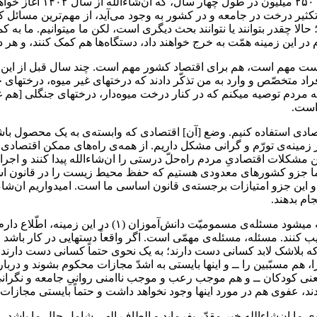
دولت در مورد ایجاد یک میلی
 تکثیر درخت در جامعه و در کشور به وجود می‌آید، از مهم‌ترین مس
ردم در این زمینه همّت به خرج خواهند داد، دستگاه‌ها هم کمک کنند، و هر 
ت مهم است، هم برای اقتصاد کشور مهم است. چند سال قبل از این، بعض
 متخصّص و وارد به من تذکّر دادند که درختهای غیر میوه، درختهای ج
ردم توصیه میکنم که در کنار درخت میوه‌دار، درختهای جنگلی [هم 
است.
تصادی استفاده کنیم. وضع [آن] اقتصادی که وابسته‌ی به یک محصول با
مینه‌ی تورّم و گرانی مشکل داریم. از همه‌ی راه‌های ممکن اقتصادی با
ی این مشکلات اقتصادیِ مردم راه‌حلّ درستی را ان‌شاءالله پیدا کنند و 
اشد. ما جزو کشورهای معدودی هستیم که حفظ محیط زیست را در قانون
ین جزو امتیازات برجسته‌ی قانون اساسی ما است. امیدواریم ان‌شاءالله
ام بدهند.
من میخواهم یک اشاره‌ای هم بکنم به مسئله‌ی رایجِ این رو
یب کنند. مسئله، مسئله‌ی مهمّی است. اگر واقعاً دستهایی در کار باشد و
ه بلاشک لابد کسانی دست دارند؛ به یک نحوی حتماً کسانی دست دارند ـ
را، هم مسبّبین را ــ و اینها بایستی به اشدّ مجازات محکوم بشوند و در
ی کودکان ــ و هم موجب رعب و موجب ناامنی روانیِ جامعه و نگرانی خا
 شدند، عفوی هم در مورد اینها وجود نخواهد داشت و حتماً بایستی مجاز
ی ما ان‌شاءالله خیر مقدّر بفرماید و الطاف الهی شامل حال ما باشد ــ 