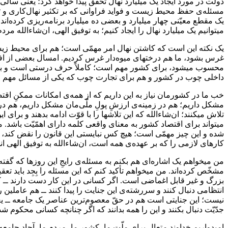
مسئله‌ی حفظ محیط زیست و فواید فراوانی که بر تکثیر نهال‌کاری و
میتوانیم یک میلیارد نهال را ایجاد کنیم؛ به توفیق الهی، ان‌شاءالله م
یک نکته این است که کاشتن نهال امر مهمّی است؛ هم برای محیط زیس
غرس بشود، ما هم درختهای میوه‌دار غرس کردیم. امسال بعضی از افراد
محسوب میشود، برای کشور مهم است؛ کاملاً حرف درستی است و به م
داخلی چوب در کشور و هم برای تجارت چوب که یکی از مسائل مهم 
خب ما در کشورمان نیاز به این داریم که از همه‌ی امکانات ممکنِ اق
مشکل داریم؛ هم در زمینه‌ی ارزشِ پولِ ملّی‌مان مشکل داریم، هم در ز
تلاش میکنند؛ ان‌شاءالله که این تلاشها را با قوّت ادامه بدهند و برا
میتواند برای اقتصاد کشور به معنای واقعی کلمه دارای اهمّیّت ب
شده و این چیز مهمّی است؛ هیچ کس نبایستی این قانون را نقض کند، و ا
کارهای لازمی را که بر عهده‌ی همه است، ان‌شاءالله به توفیق الهی انج
مشخّص کرده‌اند. من میخواهم تأکید کنم که این مسئله را بِجِد باید تعق
بزرگ و غیر قابل اغماضی است. اگر کسانی در این کار دست دارند ــ ک
انتظامی دنبال کنند و سررشته‌ی این جنایت را پیدا کنند ــ هم عاملین 
نیست؛ این جنایتی است هم در حقّ معصوم‌ترین عناصر یک جامعه ــ یعن
جدّیّت دنبال بکنند و این را همه بدانند که اگر چنانچه کسانی محکوم
امیدواریم خداوند متعال برای ملّت ما، کشور ما، مردم ما، آحاد جامعه‌