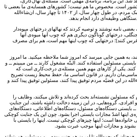
ارد نهال تحقّق پیدا خواهد کرد؛ یعنی سالی ۲۵۰ میلیون در طول چهار سال، که ان‌شاءالله از سال ۱۴۰۲ آغاز خواهد شد. این برنامه، برنامه‌ی مهمّی است. مسئله‌ی نهال‌کاری،
ائل کشور است. مخصوص ما هم نیست؛ کشورهای همسایه‌ی ما بعضی تا
یک مقطع معیّنی چهار میلیارد و بعضی ده میلیارد برنامه‌ریزی کرده‌اند؛ حالا چقدر بتوانند یا نتوانند بحث دیگری است، لکن ما میتوانیم. ما به کمک مردم، در طول چهار سال، از ۱۴۰۲ تا چهار سال، ان‌شاءالله
دستگاهی وظیفه‌ای دارد انجام بدهد.
ی نامه نوشتند و توصیه کردند که نهالهای درختهای میوه‌دار
نگلی، درختهای گوناگون دیگری هم که چوب آنها میوه‌ی آنها
غرس کنند]؛ درختهایی که چوب اینها مهم است، هم برای مصرف
شد، به همین جایی میرسد که امروز شما ملاحظه میکنید. ما امروز
یستی مسئولین استفاده کنند. البتّه مشغول کارند ــ من میبینم ــ و
اجرا کنند. یکی از کارهای مهم همین مسئله‌ی درخت‌کاری است که
 اساسی‌مان داریم. در قانون اساسی ما، حفظ محیط زیست تصریح
 در این قضیّه مردم توفیق پیدا کنند، مسئولین توفیق پیدا کنند و
زها که گفته میشود مسئله‌ی مسمومیّت دانش‌آموزان (۱) در این زمینه، اطّلاع دارم که مسئولین نشسته‌اند بحث کرده‌اند و تلاش میکنند، وظایف را
 افرادی، گروه‌هایی، در این زمینه دخالت داشته باشند، این جنایتِ
ـ بایستی دستگاه‌های مسئول، دستگاه‌های اطّلاعاتی، دستگاه‌های
باره‌ی اینها اشدّ مجازات بایستی اجرا بشود. چون این یک جنایت کوچکی
نواده‌ها است؛ اینها چیزهای کوچکی نیست. اینها را بایستی با
ات بشوند و مجازات اینها موجب عبرت بشود.
همچنان که بحمدالله تا امروز هم چنین بوده ــ و مسئولین هم بتوانند