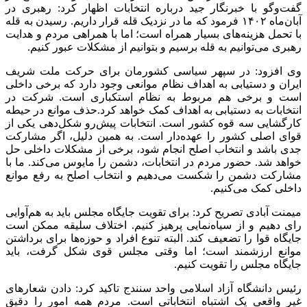
گفت‌وگو با خبرنگار جید درباره انتخابات اظهار کرد: رهبری در
آبان‌ماه ۱۴۰۲ فرمود که ما در نزدیک قله قرار داریم. رسیدن به قله
با تحمل هزینه‌های بسیار همراه است؛ اما با همراهی مردم و هدایت
رهبری می‌توانیم به قله برسیم و بتوانیم از مشکلات عبور کنیم.
وی افزود: در سپهر سیاسی کشورمان برای حرکت ملت شریف
ایران و دستیابی به اهداف نظام موانعی وجود دارد که برخی داخلی
است و برخی هم مربوط به نظام استکباری است. شرکت در
انتخابات به دستیابی به اهداف کمک خواهد کرد.حذف موانع در حیطه
کارگشایی سه قوه کشور است. انتخابات پیش‌رو شکل‌دهی یکی از
قوای اصلی کشور را عهده‌دار است. به همین دلیل، اگر مشارکت
جدی باشد و انتخاب اصلح انجام شود، برخی از مشکلات داخلی حل
خواهد شد. حضور مردم در انتخابات، دشمن را مایوس می‌کند. ما با
مشارکت دشمن را شکست می‌دهیم و انتخاب اصلح به رفع موانع
داخلی کمک می‌کنیم.
میمنت آبادی تصریح کرد: برای تقویت جایگاه مجلس باید به هم‌آوایی
رای دهیم و از سیاه‌نمایی پرهیز کنیم. اختلاف سلیقه ممکن است
جایگاه قوا را تضعیف کند. البته تنوع افراد و حوزه‌ها برای برداشتن
موانع ارزشمند است؛ اما وقتی مجلس قوی شکل گرفت، باید
جایگاه مجلس را تقویت کنیم.
رئیس دانشگاه آزاد اسلامی واحد سنندج تاکید کرد: دادن شعارهای
غیر واقعی یک اشتباه انتخاباتی است. مردم همه امور را دقیق