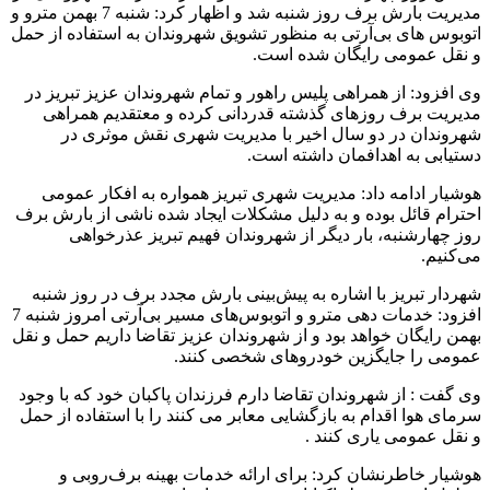
مدیریت بارش برف روز شنبه شد و اظهار کرد: شنبه 7 بهمن مترو و
اتوبوس های بی‌آرتی به منظور تشویق شهروندان به استفاده از حمل
و نقل عمومی رایگان شده است.
وی افزود: از همراهی پلیس راهور و تمام شهروندان عزیز تبریز در
مدیریت برف روزهای گذشته قدردانی کرده و معتقدیم همراهی
شهروندان در دو سال اخیر با مدیریت شهری نقش موثری در
دستیابی به اهدافمان داشته است.
هوشیار ادامه داد: مدیریت شهری تبریز همواره به افکار عمومی
احترام قائل بوده و به دلیل مشکلات ایجاد شده ناشی از بارش برف
روز چهارشنبه، بار دیگر از شهروندان فهیم تبریز عذرخواهی
می‌کنیم.
شهردار تبریز با اشاره به پیش‌بینی بارش مجدد برف در روز شنبه
افزود: خدمات دهی مترو و اتوبوس‌های مسیر بی‌آرتی امروز شنبه 7
بهمن رایگان خواهد بود و از شهروندان عزیز تقاضا داریم حمل و نقل
عمومی را جایگزین خودروهای شخصی کنند.
وی گفت : از شهروندان تقاضا دارم فرزندان پاکبان خود که با وجود
سرمای هوا اقدام به بازگشایی معابر می کنند را با استفاده از حمل
و نقل عمومی یاری کنند .
هوشیار خاطرنشان کرد: برای ارائه خدمات بهینه برف‌روبی و