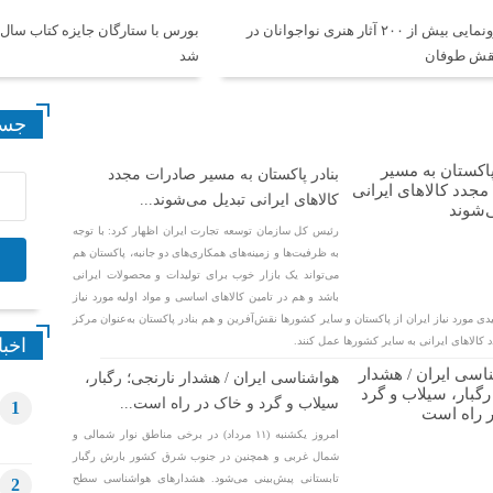
رونمایی بیش از ۲۰۰ آثار هنری نواجوانان در
بورس با ستارگان جایزه کتاب سال 
قش طوفان
شد
جست
بنادر پاکستان به مسیر صادرات مجدد
کالاهای ایرانی تبدیل می‌شوند...
رئیس کل سازمان توسعه تجارت ایران اظهار کرد: با توجه
به ظرفیت‌ها و زمینه‌های همکاری‌های دو جانبه، پاکستان هم
می‌تواند یک بازار خوب برای تولیدات و محصولات ایرانی
باشد و هم در تامین کالاهای اساسی و مواد اولیه مورد نیاز
دی مورد نیاز ایران از پاکستان و سایر کشورها نقش‌آفرین و هم بنادر پاکستان به‌عنوان مرکز
کالاهای ایرانی به سایر کشورها عمل کنند.
اخبا
هواشناسی ایران / هشدار نارنجی؛ رگبار،
سیلاب و گرد و خاک در راه است...
1
امروز یکشنبه (۱۱ مرداد) در برخی مناطق نوار شمالی و
شمال غربی و همچنین در جنوب شرق کشور بارش رگبار
تابستانی پیش‌بینی می‌شود. هشدارهای هواشناسی سطح
2