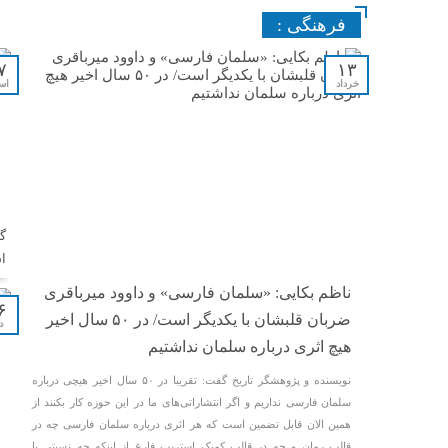
فرهنگی :
۷
۱۳
خرداد
اس
گ
ا
ناظم بکایی: «سلمان فارسی» و داوود میرباقری
۶
ضربان قلبشان با یکدیگر است/ در ۵۰ سال اخیر
د
هیچ اثری درباره سلمان نداشتیم
نویسنده و پژوهشگر تاریخ گفت: تقریبا در ۵۰ سال اخیر هیچی درباره
سلمان فارسی نداریم و اگر انتشاراتی‌های ما در این حوزه کار بکنند از
همین الان قابل تضمین است که هر اثری درباره سلمان فارسی چه در
قالب رمان و چه در قالب کمیک استریپ فارغ از اینکه چه نسبتی با